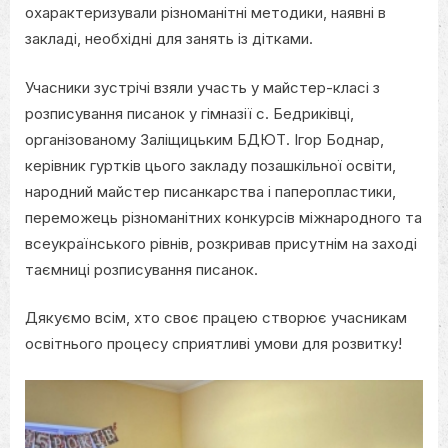
охарактеризували різноманітні методики, наявні в
закладі, необхідні для занять із дітками.
Учасники зустрічі взяли участь у майстер-класі з
розписування писанок у гімназії с. Бедриківці,
організованому Заліщицьким БДЮТ. Ігор Боднар,
керівник гуртків цього закладу позашкільної освіти,
народний майстер писанкарства і паперопластики,
переможець різноманітних конкурсів міжнародного та
всеукраїнського рівнів, розкривав присутнім на заході
таємниці розписування писанок.
Дякуємо всім, хто своє працею створює учасникам
освітнього процесу сприятливі умови для розвитку!