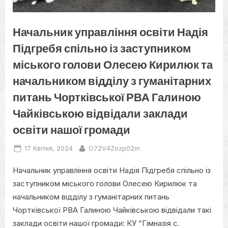
Начальник управління освіти Надія
Підгребя спільно із заступником
міського голови Олесею Кирилюк та
начальником відділу з гуманітарних
питань Чортківської РВА Галиною
Чайківською відвідали заклади
освіти нашої громади
Posted
By
17 Квітня, 2024
O72V4Zozp02m
on
Начальник управління освіти Надія Підгребя спільно із
заступником міського голови Олесею Кирилюк та
начальником відділу з гуманітарних питань
Чортківської РВА Галиною Чайківською відвідали такі
заклади освіти нашої громади: КУ “Гімназія с.