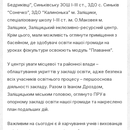
Бедриківці”, Синьківську ЗОШ І-ІІІ ст., ЗДО с. Синьків
“Сонечко”, ЗДО “Калинонька” м. Заліщики,
спеціалізовану школу І-ІІІ ст. ім. О.Маковея м.
Заліщики, Заліщицький інклюзивно-ресурсний центр.
Крім цього, мали можливість оглянути
приміщення з
басейном, де здобувачі освіти нашої громади на
уроках фізкультури освоюють модуль “Плавання”.
У центрі уваги місцевої та районної влади –
облаштування укриттів у закладі освіти, адже безпека
всіх учасників освітнього процесу – першооснова
діяльності закладу. Разом із Іваном Дроздом,
Заліщицьким міським головою, оглянуто ПРУ в
опорному закладі освіти нашої громади та накреслено
план подальших дій.
Важливим на сьогодні є й харчування учнів і вихованців