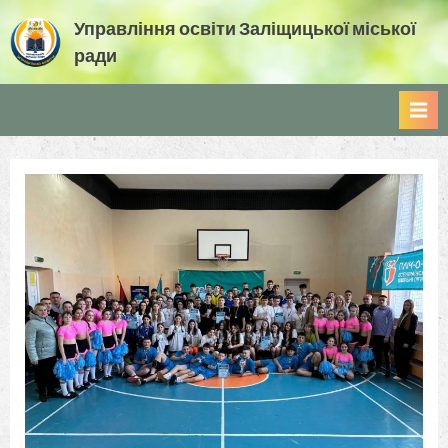
Skip
Управління освіти Заліщицької міської
to
ради
content
Управління освіти Заліщицької міської ради