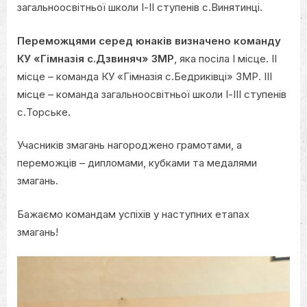
загальноосвітньої школи І-ІІ ступенів с.Винятинці.
Переможцями серед юнаків визначено команду
КУ «Гімназія с.Дзвиняч» ЗМР
, яка посіла І місце. ІІ
місце – команда КУ «Гімназія с.Бедриківці» ЗМР. ІІІ
місце – команда загальноосвітньої школи І-ІІІ ступенів
с.Торське.
Учасників змагань нагороджено грамотами, а
переможців – дипломами, кубками та медалями
змагань.
Бажаємо командам успіхів у наступних етапах
змагань!