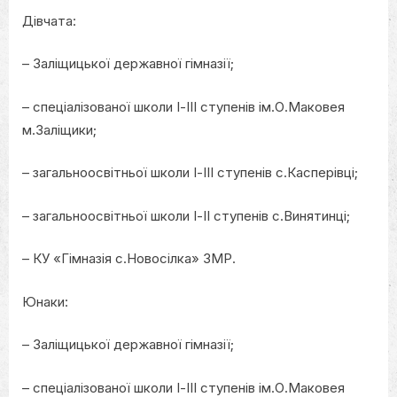
Дівчата:
–
Заліщицької державної гімназії;
– спеціалізованої школи І-ІІІ ступенів ім.О.Маковея
м.Заліщики;
– загальноосвітньої школи І-ІІІ ступенів с.Касперівці;
– загальноосвітньої школи І-ІІ ступенів с.Винятинці;
– КУ «Гімназія с.Новосілка» ЗМР.
Юнаки:
– Заліщицької державної гімназії;
– спеціалізованої школи І-ІІІ ступенів ім.О.Маковея