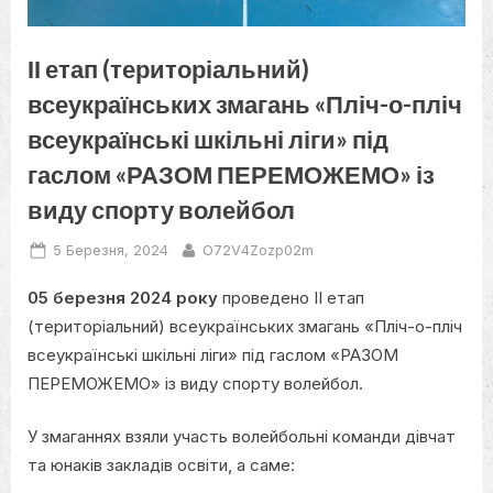
ІІ етап (територіальний)
всеукраїнських змагань «Пліч-о-пліч
всеукраїнські шкільні ліги» під
гаслом «РАЗОМ ПЕРЕМОЖЕМО» із
виду спорту волейбол
Posted
By
5 Березня, 2024
O72V4Zozp02m
on
05 березня 2024 року
проведено ІІ етап
(територіальний) всеукраїнських змагань «Пліч-о-пліч
всеукраїнські шкільні ліги» під гаслом «РАЗОМ
ПЕРЕМОЖЕМО» із виду спорту волейбол.
У змаганнях взяли участь волейбольні команди дівчат
та юнаків закладів освіти, а саме: