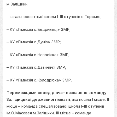
м.Заліщики;
– загальноосвітньої школи І-ІІІ ступенів с.Торське;
– КУ «Гімназія с.Бедриківці» ЗМР;
– КУ «Гімназія с.Дунів» ЗМР;
– КУ «Гімназія с.Новосілка» ЗМР;
– КУ «Гімназія с.Дзвиняч» ЗМР;
– КУ «Гімназія с.Колодрібка» ЗМР.
Переможцями серед дівчат визначено команду
Заліщицької державної гімназії
, яка посіла І місце. ІІ
місце – команда спеціалізованої школи І-ІІІ ступенів
ім.О.Маковея м.Заліщики. ІІІ місце – команда