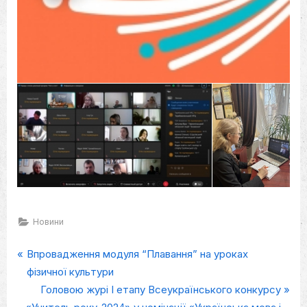
Новини
P
Навігація
Впровадження модуля “Плавання” на уроках
r
фізичної культури
записів
e
N
Головою журі І етапу Всеукраїнського конкурсу
v
e