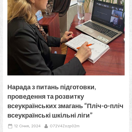
Нарада з питань підготовки,
проведення та розвитку
всеукраїнських змагань “Пліч-о-пліч
всеукраїнські шкільні ліги”
Posted
By
12 Січня, 2024
O72V4Zozp02m