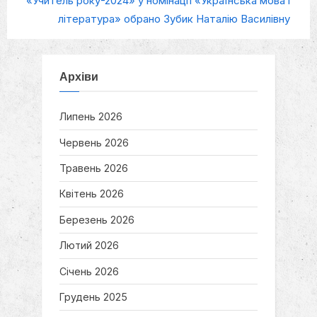
«Учитель року-2024» у номінації «Українська мова і
i
x
література» обрано Зубик Наталію Василівну
o
t
u
P
s
o
Архіви
P
s
o
t
Липень 2026
s
:
Червень 2026
t
:
Травень 2026
Квітень 2026
Березень 2026
Лютий 2026
Січень 2026
Грудень 2025