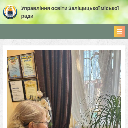
Skip
Управління освіти Заліщицької міської
to
ради
content
Управління освіти Заліщицької міської ради