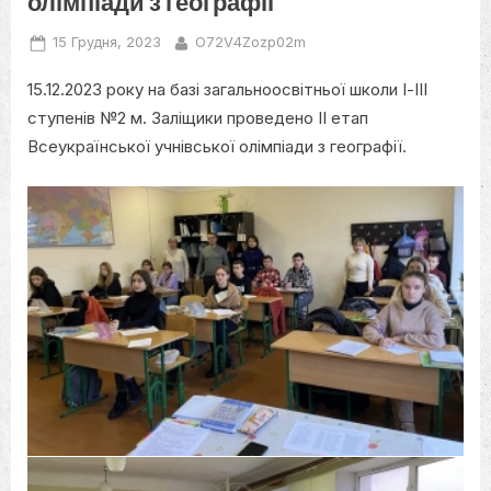
олімпіади з географії
Posted
By
15 Грудня, 2023
O72V4Zozp02m
on
15.12.2023 року на базі загальноосвітньої школи І-ІІІ
ступенів №2 м. Заліщики проведено ІІ етап
Всеукраїнської учнівської олімпіади з географії.