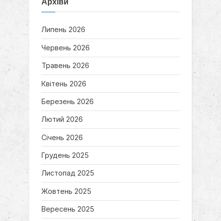
Архіви
o
P
u
o
Липень 2026
s
s
Червень 2026
P
t
o
:
Травень 2026
s
Квітень 2026
t
:
Березень 2026
Лютий 2026
Січень 2026
Грудень 2025
Листопад 2025
Жовтень 2025
Вересень 2025