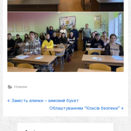
Новини
P
Навігація
Замість ялинки – зимовий букет
r
N
Облаштуванням “Класів безпеки”
записів
e
e
v
x
i
t