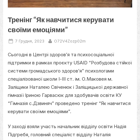
Тренінг “Як навчитися керувати
своїми емоціями”
Posted
By
7 Грудня, 2023
O72V4Zozp02m
on
Сьогодні в Центрі здоров’я та психосоціальної
підтримки в рамках проєкту USAID “Розбудова стійкої
системи громадського здоров’я” психологами
спеціалізованої школи І-ІІІ ст. ім. О.Маковея м.
Заліщики Наталею Свіченюк і Заліщицької державної
гімназії Іриною Гарвасюк для здобувачів освіти КУ
“Гімназія с.Дзвиняч” проведено тренінг “Як навчитися
керувати своїми емоціями”.
У заході взяли участь начальник відділу освіти Надія
Підгребя, головний спеціаліст відділу Наталія