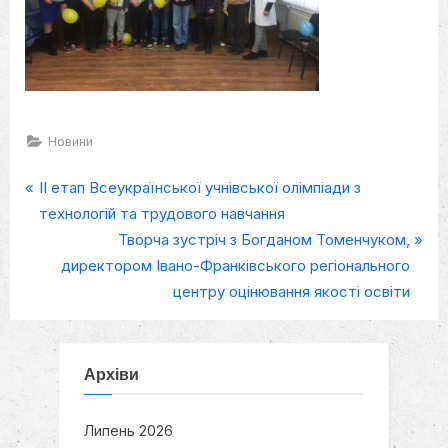
Новини
P
Навігація
ІІ етап Всеукраїнської учнівської олімпіади з
r
технологій та трудового навчання
записів
e
N
Творча зустріч з Богданом Томенчуком,
v
e
директором Івано-Франківського регіонального
i
x
центру оцінювання якості освіти
o
t
u
P
s
o
Архіви
P
s
o
t
Липень 2026
s
: