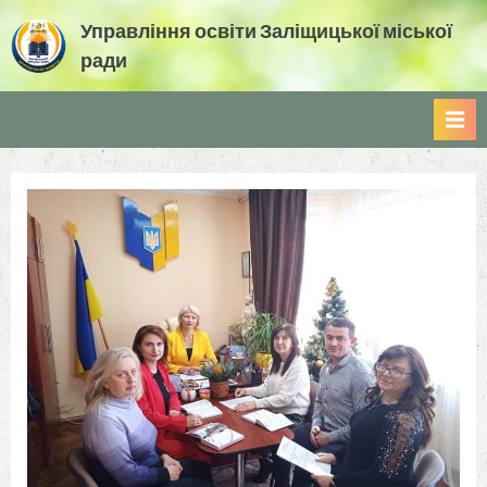
Skip
Управління освіти Заліщицької міської
to
ради
content
Управління освіти Заліщицької міської ради