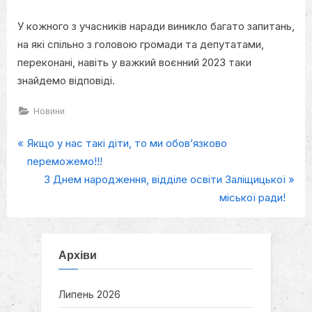
У кожного з учасників наради виникло багато запитань,
на які спільно з головою громади та депутатами,
переконані, навіть у важкий воєнний 2023 таки
знайдемо відповіді.
Новини
P
Навігація
Якщо у нас такі діти, то ми обов’язково
r
переможемо!!!
записів
e
N
З Днем народження, відділе освіти Заліщицької
v
e
міської ради!
i
x
o
t
u
P
Архіви
s
o
P
s
Липень 2026
o
t