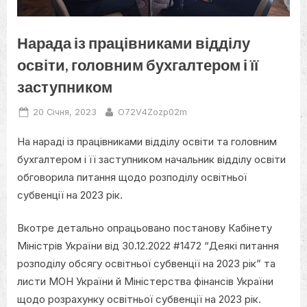
Нарада із працівниками відділу
освіти, головним бухгалтером і її
заступником
Posted
By
20 Січня, 2023
O72V4Zozp02m
on
На нараді із працівниками відділу освіти та головним
бухгалтером і її заступником начальник відділу освіти
обговорила питання щодо розподілу освітньої
субвенції на 2023 рік.
Вкотре детально опрацьовано постанову Кабінету
Міністрів України від 30.12.2022 #1472 “Деякі питання
розподілу обсягу освітньої субвенції на 2023 рік” та
листи МОН України й Міністерства фінансів України
щодо розрахунку освітньої субвенції на 2023 рік.